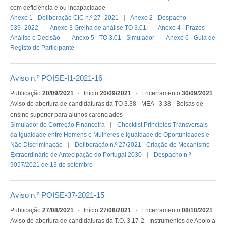
com deficiência e ou incapacidade
Anexo 1 - Deliberação CIC n.º 27_2021
Anexo 2 - Despacho
539_2022
Anexo 3 Grelha de análise TO 3.01
Anexo 4 - Prazos
Análise e Decisão
Anexo 5 - TO 3.01 - Simulador
Anexo 6 - Guia de
Registo de Participante
Aviso n.º POISE-I1-2021-16
Publicação
20/09/2021
·
Início
20/09/2021
·
Encerramento
30/09/2021
Aviso de abertura de candidaturas da TO 3.38 - MEA - 3.38 - Bolsas de
ensino superior para alunos carenciados
Simulador de Correção Financeira
Checklist Princípios Transversais
da Igualdade entre Homens e Mulheres e Igualdade de Oportunidades e
Não Discriminação
Deliberação n.º 27/2021 - Criação de Mecanismo
Extraordinário de Antecipação do Portugal 2030
Despacho n.º
9057/2021 de 13 de setembro
Aviso n.º POISE-37-2021-15
Publicação
27/08/2021
·
Início
27/08/2021
·
Encerramento
08/10/2021
Aviso de abertura de candidaturas da T.O. 3.17-2 –Instrumentos de Apoio a