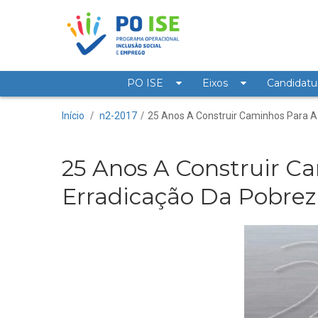
Saltar para o conteúdo
PO ISE
Eixos
Candidatu
25 Anos A Construir C
Início
/
n2-2017
/
25 Anos A Construir Caminhos Para A
25 Anos A Construir C
Erradicação Da Pobrez