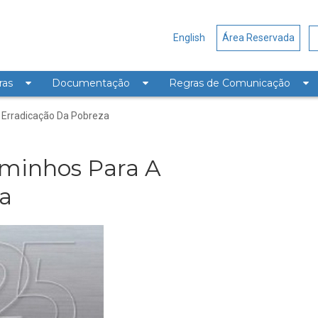
English
Área Reservada
ras
Documentação
Regras de Comunicação
aminhos Para A Erradicação 
 Erradicação Da Pobreza
aminhos Para A
a