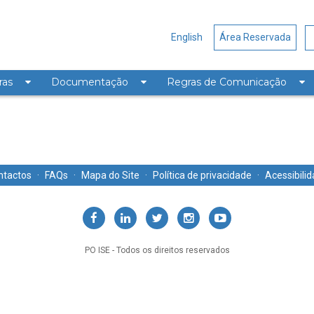
English
Área Reservada
ras
Documentação
Regras de Comunicação
ntactos
·
FAQs
·
Mapa do Site
·
Política de privacidade
·
Acessibili
PO ISE - Todos os direitos reservados