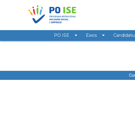
Saltar para o conteúdo
PO ISE
Eixos
Candidatu
n2-2017
Co