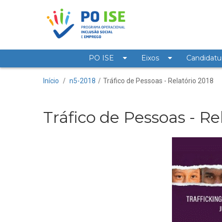
Saltar para o conteúdo
PO ISE
Eixos
Candidatu
Tráfico de Pessoas - Re
Início
/
n5-2018
/
Tráfico de Pessoas - Relatório 2018
Tráfico de Pessoas - Re