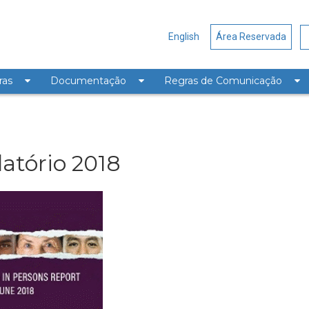
English
Área Reservada
ras
Documentação
Regras de Comunicação
latório 2018
latório 2018