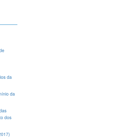
 de
ios da
mínio da
 das
to dos
2017)