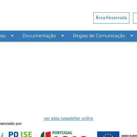
Área Reservada
ras
Documentação
Regras de Comunicação
tter
ver esta newsletter online