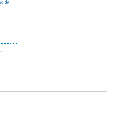
ão da
t