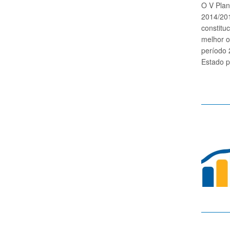
O V Plan
2014/201
constitu
melhor o
período 
Estado p