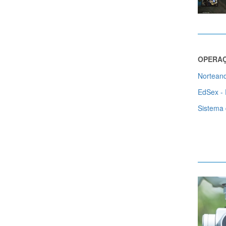
OPERAÇ
Nortean
EdSex - 
Sistema 