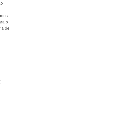
ão
rmos
ara o
ria de
E