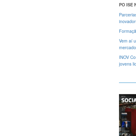
PO ISE
Parceria
inovador
Formaçã
Vem aí u
mercado 
INOV Con
jovens l