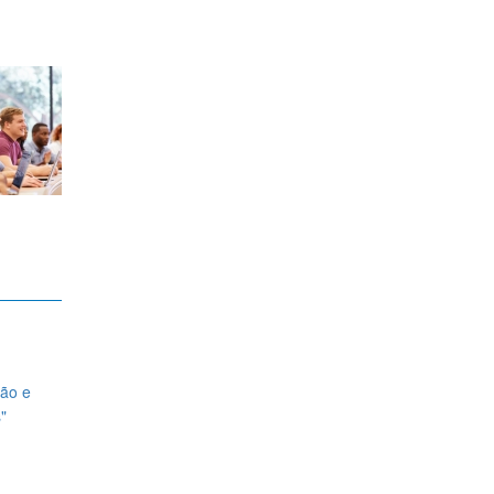
ção e
"