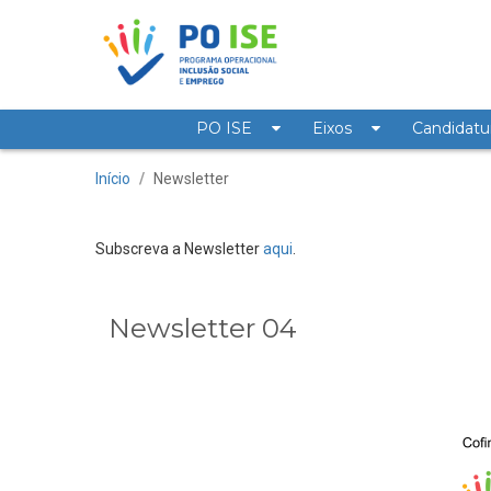
Saltar para o conteúdo
PO ISE
Eixos
Candidatu
Newsletter 04 - Newsle
Início
/
Newsletter
Subscreva a Newsletter
aqui
.
Newsletter 04