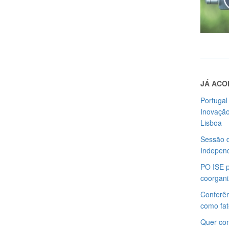
JÁ ACO
Portugal
Inovação
Lisboa
Sessão d
Independ
PO ISE p
coorgani
Conferên
como fat
Quer con