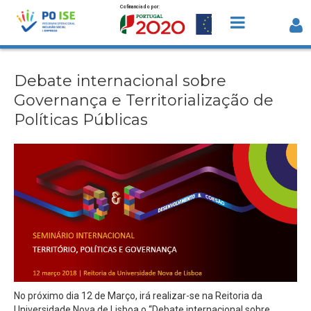
Cofinanciado por:
Saltar para o conteúdo
Debate internacional sobre Governan
e Territorialização de Políticas Pública
Debate internacional sobre
Governança e Territorialização de
Políticas Públicas
No próximo dia 12 de Março, irá realizar-se na Reitoria da
Universidade Nova de Lisboa o “Debate internacional sobre