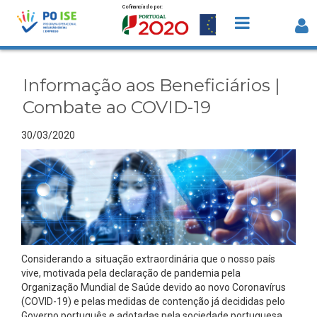
Cofinanciado por:
Saltar para o conteúdo
Informação aos Beneficiários | Comba
ao COVID-19 - Detalhe da Notícia
Informação aos Beneficiários |
Combate ao COVID-19
30/03/2020
Considerando a situação extraordinária que o nosso país
vive, motivada pela declaração de pandemia pela
Organização Mundial de Saúde devido ao novo Coronavírus
(COVID-19) e pelas medidas de contenção já decididas pelo
Governo português e adotadas pela sociedade portuguesa,