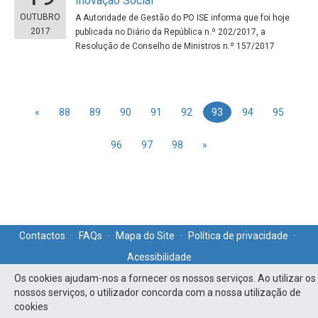
Inovação Social
OUTUBRO
A Autoridade de Gestão do PO ISE informa que foi hoje
2017
publicada no Diário da República n.º 202/2017, a
Resolução de Conselho de Ministros n.º 157/2017
«
88
89
90
91
92
93
94
95
96
97
98
»
Contactos
·
FAQs
·
Mapa do Site
·
Política de privacidade
·
Acessibilidade
Os cookies ajudam-nos a fornecer os nossos serviços. Ao utilizar os
nossos serviços, o utilizador concorda com a nossa utilização de
cookies