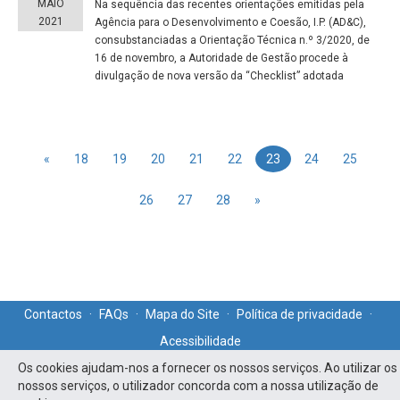
MAIO
Na sequência das recentes orientações emitidas pela
2021
Agência para o Desenvolvimento e Coesão, I.P. (AD&C),
consubstanciadas a Orientação Técnica n.º 3/2020, de
16 de novembro, a Autoridade de Gestão procede à
divulgação de nova versão da “Checklist” adotada
«
18
19
20
21
22
23
24
25
26
27
28
»
Contactos
·
FAQs
·
Mapa do Site
·
Política de privacidade
·
Acessibilidade
Os cookies ajudam-nos a fornecer os nossos serviços. Ao utilizar os
nossos serviços, o utilizador concorda com a nossa utilização de