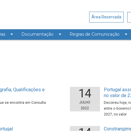
Área Reservada
ras
Documentação
Regras de Comunicação
14
rafia, Qualificações e
Portugal ass
no valor de 2
JULHO
que se encontra em Consulta
Decorreu hoje, n
2022
entre o Governo 
2027, no valor
ortugal
Constrangime