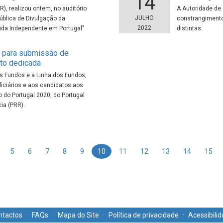
14
INR), realizou ontem, no auditório
A Autoridade de 
JULHO
ública de Divulgação da
constrangimento
2022
Vida Independente em Portugal"
distintas:
 para submissão de
to dedicada
s Fundos e a Linha dos Fundos,
ficiários e aos candidatos aos
do Portugal 2020, do Portugal
ia (PRR).
5
6
7
8
9
10
11
12
13
14
15
ntactos
·
FAQs
·
Mapa do Site
·
Política de privacidade
·
Acessibili