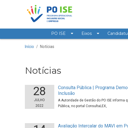
Saltar para o conteúdo
PO ISE
Eixos
Candidatu
Notícias
Início
/
Notícias
Notícias
28
Consulta Pública | Programa Demog
Inclusão
JULHO
A Autoridade de Gestão do PO ISE informa 
2022
Pública, no portal ConsultaLEX,
Avaliação Intercalar do MAVI em P