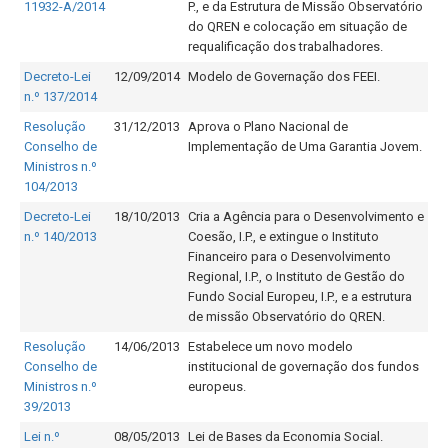
11932-A/2014
P., e da Estrutura de Missão Observatório
do QREN e colocação em situação de
requalificação dos trabalhadores.
Decreto-Lei
12/09/2014
Modelo de Governação dos FEEI.
n.º 137/2014
Resolução
31/12/2013
Aprova o Plano Nacional de
Conselho de
Implementação de Uma Garantia Jovem.
Ministros n.º
104/2013
Decreto-Lei
18/10/2013
Cria a Agência para o Desenvolvimento e
n.º 140/2013
Coesão, I.P., e extingue o Instituto
Financeiro para o Desenvolvimento
Regional, I.P., o Instituto de Gestão do
Fundo Social Europeu, I.P., e a estrutura
de missão Observatório do QREN.
Resolução
14/06/2013
Estabelece um novo modelo
Conselho de
institucional de governação dos fundos
Ministros n.º
europeus.
39/2013
Lei n.º
08/05/2013
Lei de Bases da Economia Social.