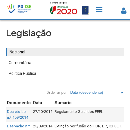
Cofinanciado por:
Saltar para o conteúdo
Nacional
Legislação
Nacional
Comunitária
Política Pública
Ordenar por
Documento
Data
Sumário
Decreto-Lei
27/10/2014
Regulamento Geral dos FEEI.
n.º 159/2014
Despacho n.º
25/09/2014
Extinção por fusão do IFDR, I. P., IGFSE, I.