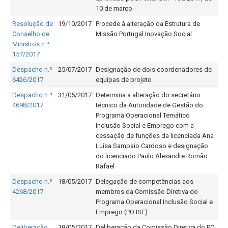
10 de março
Resolução de
19/10/2017
Procede à alteração da Estrutura de
Conselho de
Missão Portugal Inovação Social
Ministros n.º
157/2017
Despacho n.º
25/07/2017
Designação de dois coordenadores de
6426/2017
equipas de projeto
Despacho n.º
31/05/2017
Determina a alteração do secretário
4698/2017
técnico da Autoridade de Gestão do
Programa Operacional Temático
Inclusão Social e Emprego com a
cessação de funções da licenciada Ana
Luísa Sampaio Cardoso e designação
do licenciado Paulo Alexandre Romão
Rafael
Despacho n.º
18/05/2017
Delegação de competências aos
4268/2017
membros da Comissão Diretiva do
Programa Operacional Inclusão Social e
Emprego (PO ISE)
Deliberação
18/05/2017
Deliberação da Comissão Diretiva do PO