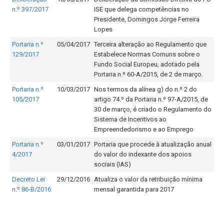
n.º 397/2017
ISE que delega competências no
Presidente, Domingos Jorge Ferreira
Lopes
Portaria n.º
05/04/2017
Terceira alteração ao Regulamento que
129/2017
Estabelece Normas Comuns sobre o
Fundo Social Europeu, adotado pela
Portaria n.º 60-A/2015, de 2 de março.
Portaria n.º
10/03/2017
Nos termos da alínea g) do n.º 2 do
105/2017
artigo 74.º da Portaria n.º 97-A/2015, de
30 de março, é criado o Regulamento do
Sistema de Incentivos ao
Empreendedorismo e ao Emprego
Portaria n.º
03/01/2017
Portaria que procede à atualização anual
4/2017
do valor do indexante dos apoios
sociais (IAS)
Decreto Lei
29/12/2016
Atualiza o valor da retribuição mínima
n.º 86-B/2016
mensal garantida para 2017