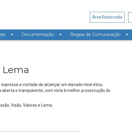
Área Reservada
ras
Documentação
Regras de Comunicação
 e Lema
 e Lema
 expressa a vontade de alcançar um elevado nível ético,
a aberta e transparente, com vista à melhor prossecução do
ssão, Visão, Valores e Lema.