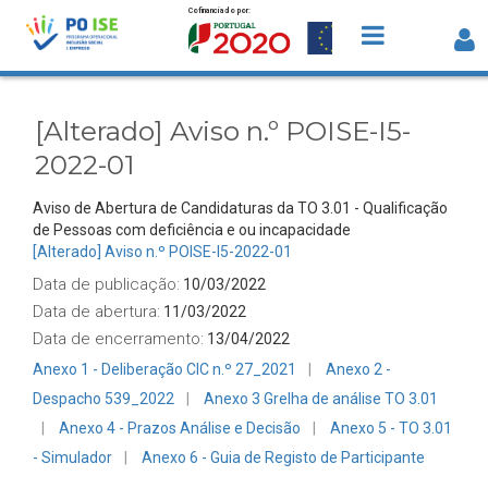
Cofinanciado por:
Saltar para o conteúdo
[Alterado] Aviso n.º POISE-I5-2022-01 -
Detalhe Avisos
[Alterado] Aviso n.º POISE-I5-
2022-01
Aviso de Abertura de Candidaturas da TO 3.01 - Qualificação
de Pessoas com deficiência e ou incapacidade
[Alterado] Aviso n.º POISE-I5-2022-01
Data de publicação:
10/03/2022
Data de abertura:
11/03/2022
Data de encerramento:
13/04/2022
Anexo 1 - Deliberação CIC n.º 27_2021
Anexo 2 -
Despacho 539_2022
Anexo 3 Grelha de análise TO 3.01
Anexo 4 - Prazos Análise e Decisão
Anexo 5 - TO 3.01
- Simulador
Anexo 6 - Guia de Registo de Participante