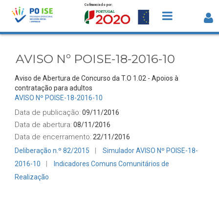
Cofinanciado por:
Saltar para o conteúdo
AVISO Nº POISE-18-2016-10 - Detalhe
Avisos
AVISO Nº POISE-18-2016-10
Aviso de Abertura de Concurso da T.O 1.02 - Apoios à
contratação para adultos
AVISO Nº POISE-18-2016-10
Data de publicação:
09/11/2016
Data de abertura:
08/11/2016
Data de encerramento:
22/11/2016
Deliberação n.º 82/2015
Simulador AVISO Nº POISE-18-
2016-10
Indicadores Comuns Comunitários de
Realização