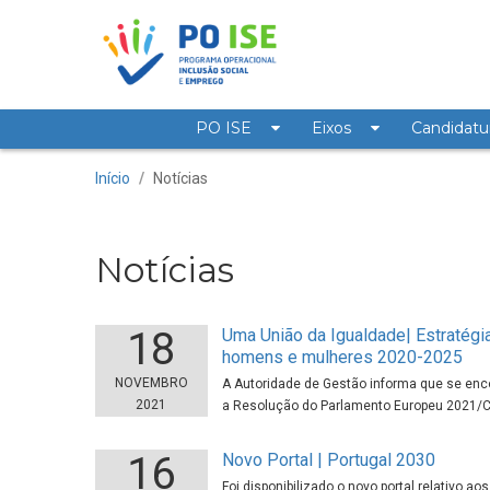
Saltar para o conteúdo
PO ISE
Eixos
Candidatu
Notícias
Início
/
Notícias
Notícias
18
Uma União da Igualdade| Estratégia
homens e mulheres 2020-2025
NOVEMBRO
A Autoridade de Gestão informa que se encon
2021
a Resolução do Parlamento Europeu 2021/C
16
Novo Portal | Portugal 2030
Foi disponibilizado o novo portal relativo a