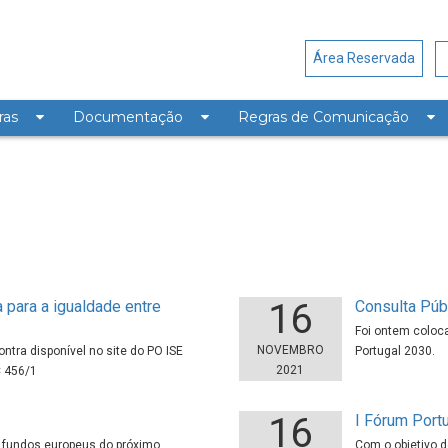
Área Reservada
ras
Documentação
Regras de Comunicação
16
 para a igualdade entre
Consulta Públ
Foi ontem coloca
NOVEMBRO
tra disponível no site do PO ISE
Portugal 2030.
2021
 456/1
16
I Fórum Portu
os fundos europeus do próximo
Com o objetivo d