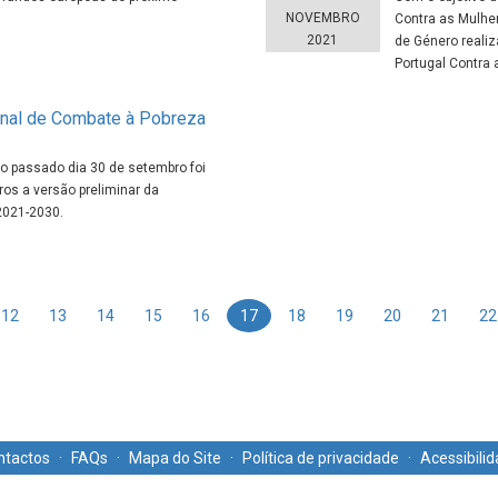
NOVEMBRO
Contra as Mulher
2021
de Género reali
Portugal Contra 
ional de Combate à Pobreza
no passado dia 30 de setembro foi
os a versão preliminar da
2021-2030.
12
13
14
15
16
17
18
19
20
21
22
ntactos
·
FAQs
·
Mapa do Site
·
Política de privacidade
·
Acessibili