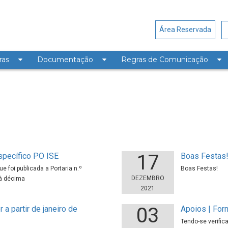
Área Reservada
ras
Documentação
Regras de Comunicação
17
specífico PO ISE
Boas Festas
 foi publicada a Portaria n.º
Boas Festas!
DEZEMBRO
à décima
2021
03
 a partir de janeiro de
Apoios | For
Tendo-se verific