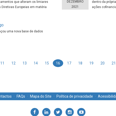
DEZEMBRO
lamentos que alteram os limiares
dentro da própr
2021
 Diretivas Europeias em matéria
ações cofinanci
go
ançou uma nova base de dados
11
12
13
14
15
16
17
18
19
20
21
ntactos
·
FAQs
·
Mapa do Site
·
Política de privacidade
·
Acessibili