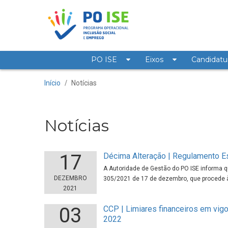
Saltar para o conteúdo
PO ISE
Eixos
Candidatu
Notícias
Início
/
Notícias
Notícias
17
Décima Alteração | Regulamento E
A Autoridade de Gestão do PO ISE informa que
DEZEMBRO
305/2021 de 17 de dezembro, que procede 
2021
03
CCP | Limiares financeiros em vigor
2022