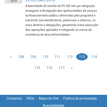
22/UC/UAC/2016
2016
A Autoridade de Gestão do PO ISE tem por obrigação
assegurar a divulgação das oportunidades de acesso
ao financiamento público oferecidas pelo programa e
transmitir aos beneficiários, potenciais e efetivos, os
seus direitos e obrigações, garantindo a boa execução
das operações apoiadas e mitigando os riscos de
ocorrência de desconformidades.
«
108
109
110
111
112
113
114
115
116
117
»
Contactos
·
FAQs
·
Mapa do Site
·
Política de privacidade
·
Acessibilidade