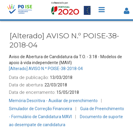
Cofinanciado por:
Saltar para o conteúdo
[Alterado] AVISO N.º POISE-38-2018-04 
Detalhe Avisos
[Alterado] AVISO N.º POISE-38-
2018-04
Aviso de Abertura de Candidatura da T.O. - 3.18 - Modelos de
apoio à vida independente (MAVI)
[Alterado] AVISO N.º POISE-38-2018-04
Data de publicação:
13/03/2018
Data de abertura:
22/03/2018
Data de encerramento:
15/05/2018
Memória Descritiva - Auxiliar de preenchimento
Simulador de Correção Financeira
Guia de Preenchimento
- Formulário de Candidatura MAVI
Documento de suporte
ao desempate de candidatura