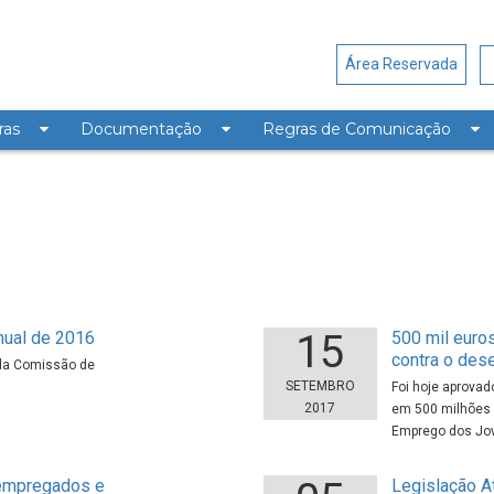
Área Reservada
ras
Documentação
Regras de Comunicação
15
nual de 2016
500 mil euro
contra o de
 da Comissão de
SETEMBRO
Foi hoje aprovad
2017
em 500 milhões d
Emprego dos Jov
 empregados e
Legislação A