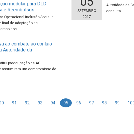
05
ação modular para DLD
Autoridade de G
ca e Reembolsos
SETEMBRO
consulta
2017
a Operacional Inclusão Social e
final de adaptação as
Reembolsos
va ao combate ao conluio
da Autoridade da
stitui preocupação da AG
a de assumirem um compromisso de
90
91
92
93
94
95
96
97
98
99
10