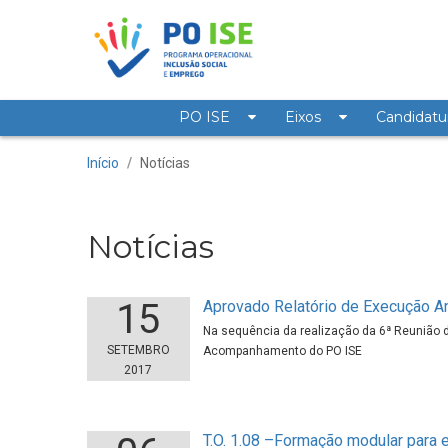
Saltar para o conteúdo
PO ISE
Eixos
Candidatu
Notícias
Início
/
Notícias
Notícias
15
Aprovado Relatório de Execução A
Na sequência da realização da 6ª Reunião
SETEMBRO
Acompanhamento do PO ISE
2017
T.O. 1.08 –Formação modular para