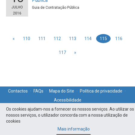
Pública”
JULHO
Guia de Contratação Pública
2016
«
110
111
112
113
114
115
116
117
»
Contactos
·
FAQs
·
Mapa do Site
·
Política de privacidade
·
Acessibilidade
Os cookies ajudam-nos a fornecer os nossos serviços. Ao utilizar os
nossos serviços, o utilizador concorda com a nossa utilização de
cookies
Mais informação
PO ISE - Todos os direitos reservados