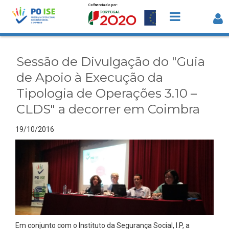
Cofinanciado por:
Saltar para o conteúdo
Sessão de Divulgação do "Guia de
Apoio à Execução da Tipologia de
Sessão de Divulgação do "Guia
Operações 3.10 – CLDS" a decorrer em
de Apoio à Execução da
Coimbra - Detalhe da Notícia
Tipologia de Operações 3.10 –
CLDS" a decorrer em Coimbra
19/10/2016
Em conjunto com o Instituto da Segurança Social, I.P, a