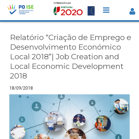
Cofinanciado por:
Saltar para o conteúdo
Relatório “Criação de Emprego e
Desenvolvimento Económico Local
Relatório “Criação de Emprego e
2018”| Job Creation and Local Econom
Desenvolvimento Económico
Development 2018 - Detalhe da Notíc
Local 2018”| Job Creation and
Local Economic Development
2018
18/09/2018