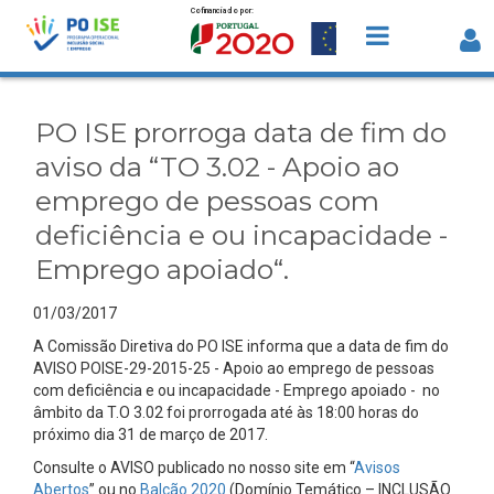
Cofinanciado por:
Saltar para o conteúdo
PO ISE prorroga data de fim do aviso 
“TO 3.02 - Apoio ao emprego de
PO ISE prorroga data de fim do
pessoas com deficiência e ou
aviso da “TO 3.02 - Apoio ao
incapacidade - Emprego apoiado“. -
emprego de pessoas com
Detalhe da Notícia
deficiência e ou incapacidade -
Emprego apoiado“.
01/03/2017
A Comissão Diretiva do PO ISE informa que a data de fim do
AVISO POISE-29-2015-25 - Apoio ao emprego de pessoas
com deficiência e ou incapacidade - Emprego apoiado - no
âmbito da T.O 3.02 foi prorrogada até às 18:00 horas do
próximo dia 31 de março de 2017.
Consulte o AVISO publicado no nosso site em “
Avisos
Abertos
” ou no
Balcão 2020
(Domínio Temático – INCLUSÃO