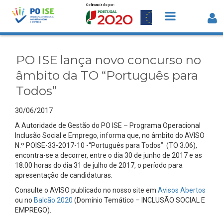
Cofinanciado por:
Saltar para o conteúdo
PO ISE lança novo concurso no âmbit
da TO “Português para Todos” - Detal
PO ISE lança novo concurso no
da Notícia
âmbito da TO “Português para
Todos”
30/06/2017
A Autoridade de Gestão do PO ISE – Programa Operacional
Inclusão Social e Emprego, informa que, no âmbito do AVISO
N.º POISE-33-2017-10 -“Português para Todos” (TO 3.06),
encontra-se a decorrer, entre o dia 30 de junho de 2017 e as
18:00 horas do dia 31 de julho de 2017, o período para
apresentação de candidaturas.
Consulte o AVISO publicado no nosso site em
Avisos Abertos
ou no
Balcão 2020
(Domínio Temático – INCLUSÃO SOCIAL E
EMPREGO).