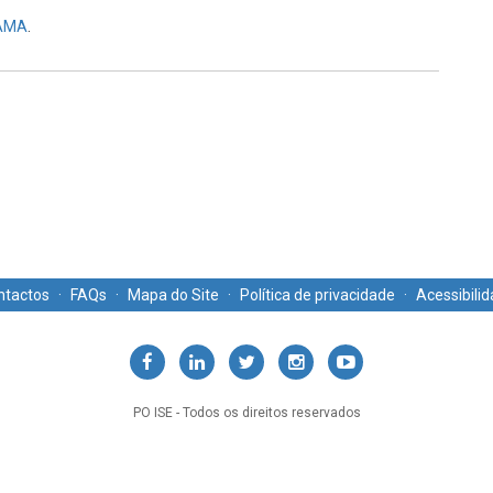
AMA
.
ntactos
·
FAQs
·
Mapa do Site
·
Política de privacidade
·
Acessibili
PO ISE - Todos os direitos reservados