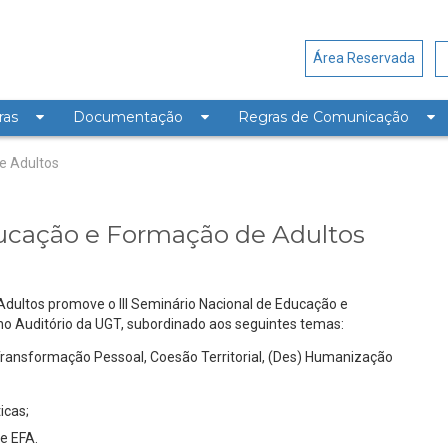
Área Reservada
ras
Documentação
Regras de Comunicação
 de Educação e Formação de 
ducação e Formação de Adultos
ultos promove o III Seminário Nacional de Educação e
no Auditório da UGT, subordinado aos seguintes temas:
ransformação Pessoal, Coesão Territorial, (Des) Humanização
icas;
e EFA.