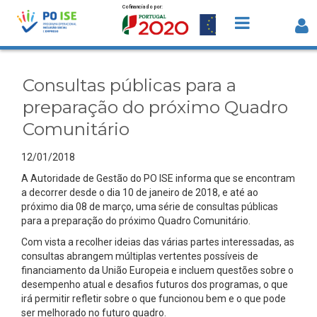
Cofinanciado por:
Saltar para o conteúdo
Consultas públicas para a preparação
do próximo Quadro Comunitário -
Consultas públicas para a
Detalhe da Notícia
preparação do próximo Quadro
Comunitário
12/01/2018
A Autoridade de Gestão do PO ISE informa que se encontram
a decorrer desde o dia 10 de janeiro de 2018, e até ao
próximo dia 08 de março, uma série de consultas públicas
para a preparação do próximo Quadro Comunitário.
Com vista a recolher ideias das várias partes interessadas, as
consultas abrangem múltiplas vertentes possíveis de
financiamento da União Europeia e incluem questões sobre o
desempenho atual e desafios futuros dos programas, o que
irá permitir refletir sobre o que funcionou bem e o que pode
ser melhorado no futuro quadro.